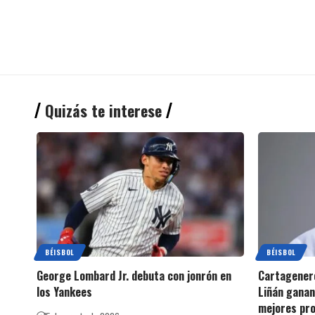
Quizás te interese
BÉISBOL
BÉISBOL
George Lombard Jr. debuta con jonrón en
Cartagenero
los Yankees
Liñán ganan
mejores pro