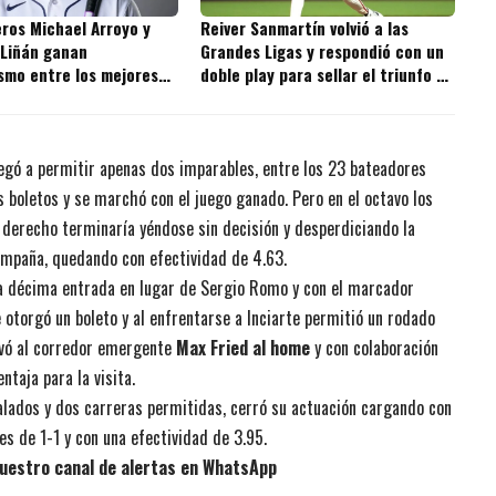
ros Michael Arroyo y
Reiver Sanmartín volvió a las
 Liñán ganan
Grandes Ligas y respondió con un
smo entre los mejores
doble play para sellar el triunfo de
s de la MLB
los Giants
egó a permitir apenas dos imparables, entre los 23 bateadores
 boletos y se marchó con el juego ganado. Pero en el octavo los
r derecho terminaría yéndose sin decisión y desperdiciando la
ampaña, quedando con efectividad de 4.63.
 la décima entrada en lugar de Sergio Romo y con el marcador
e otorgó un boleto y al enfrentarse a Inciarte permitió un rodado
levó al corredor emergente
Max Fried al home
y con colaboración
ntaja para la visita.
alados y dos carreras permitidas, cerró su actuación cargando con
s de 1-1 y con una efectividad de 3.95.
uestro canal de alertas en WhatsApp