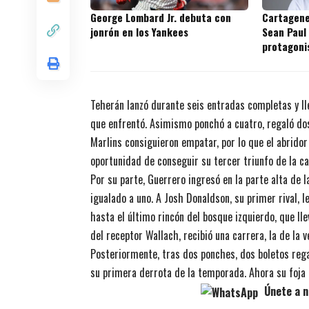
George Lombard Jr. debuta con
Cartagene
jonrón en los Yankees
Sean Paul
protagoni
prospecto
Teherán lanzó durante seis entradas completas y ll
que enfrentó. Asimismo ponchó a cuatro, regaló dos
Marlins consiguieron empatar, por lo que el abrido
oportunidad de conseguir su tercer triunfo de la c
Por su parte, Guerrero ingresó en la parte alta de
igualado a uno. A Josh Donaldson, su primer rival, l
hasta el último rincón del bosque izquierdo, que l
del receptor Wallach, recibió una carrera, la de la ve
Posteriormente, tras dos ponches, dos boletos reg
su primera derrota de la temporada. Ahora su foja e
Únete a n