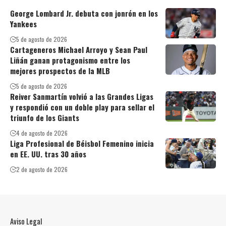
George Lombard Jr. debuta con jonrón en los
Yankees
5 de agosto de 2026
Cartageneros Michael Arroyo y Sean Paul
Liñán ganan protagonismo entre los
mejores prospectos de la MLB
5 de agosto de 2026
Reiver Sanmartín volvió a las Grandes Ligas
y respondió con un doble play para sellar el
triunfo de los Giants
4 de agosto de 2026
Liga Profesional de Béisbol Femenino inicia
en EE. UU. tras 30 años
2 de agosto de 2026
Aviso Legal