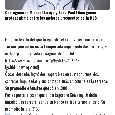
Cartageneros Michael Arroyo y Sean Paul Liñán ganan
protagonismo entre los mejores prospectos de la MLB
En la parte alta del quinto episodio el cartagenero conectó su
tercer jonrón en esta temporada
impulsando dos carreras, y
en la séptima entrada consiguió otro doblete.
https://www.instagram.com/p/ByduT3sAhKH/?
igshid=1euvcuqkftndj
Óscar Mercado, logró dos imparables en cuatro turnos, dos
carreras impulsadas y una anotada, más un ponche en la tercera.
Su
promedio ofensivo quedó en .300
.
Por su parte, a pesar que el cartagenero Giovanny Urshela
impulsó una carrera, se fue en blanco en tres turnos al bate. Su
promedio bajó a .313.