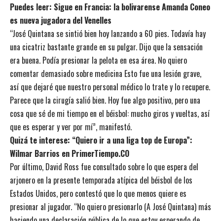
Puedes leer:
Sigue en Francia: la bolivarense Amanda Coneo
es nueva jugadora del Venelles
“José Quintana se sintió bien hoy lanzando a 60 pies. Todavía hay
una cicatriz bastante grande en su pulgar. Dijo que la sensación
era buena. Podía presionar la pelota en esa área. No quiero
comentar demasiado sobre medicina Esto fue una lesión grave,
así que dejaré que nuestro personal médico lo trate y lo recupere.
Parece que la cirugía salió bien. Hoy fue algo positivo, pero una
cosa que sé de mi tiempo en el béisbol: mucho giros y vueltas, así
que es esperar y ver por mí”, manifestó.
Quizá te interese:
“Quiero ir a una liga top de Europa”:
Wilmar Barrios en PrimerTiempo.CO
Por último, David Ross fue consultado sobre lo que espera del
arjonero en la presente temporada atípica del béisbol de los
Estados Unidos, pero contestó que lo que menos quiere es
presionar al jugador. “No quiero presionarlo (A José Quintana) más
haciendo una declaración pública de lo que estoy esperando de