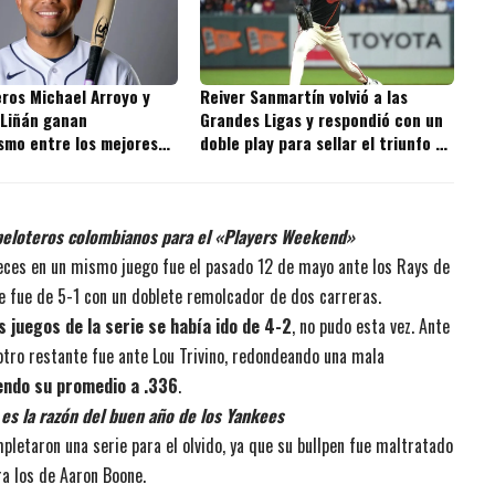
ros Michael Arroyo y
Reiver Sanmartín volvió a las
 Liñán ganan
Grandes Ligas y respondió con un
smo entre los mejores
doble play para sellar el triunfo de
s de la MLB
los Giants
peloteros colombianos para el «Players Weekend»
veces en un mismo juego fue el pasado 12 de mayo ante los Rays de
e fue de 5-1 con un doblete remolcador de dos carreras.
s juegos de la serie se había ido de 4-2
, no pudo esta vez. Ante
otro restante fue ante Lou Trivino, redondeando una mala
endo su promedio a .336
.
es la razón del buen año de los Yankees
pletaron una serie para el olvido, ya que su bullpen fue maltratado
ra los de Aaron Boone.