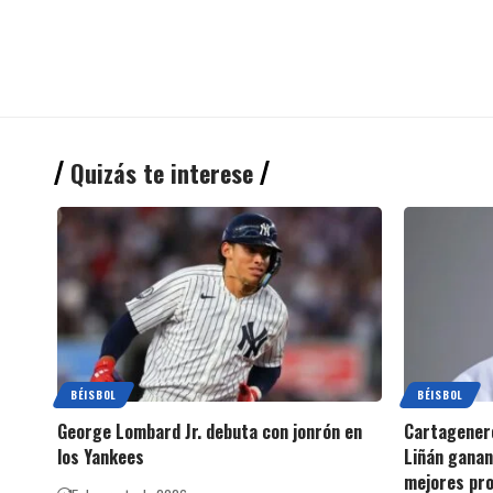
Quizás te interese
BÉISBOL
BÉISBOL
George Lombard Jr. debuta con jonrón en
Cartagenero
los Yankees
Liñán ganan
mejores pro