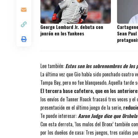
George Lombard Jr. debuta con
Cartagene
jonrón en los Yankees
Sean Paul
protagoni
prospecto
Lee también:
Estos son los sobrenombres de los 
La última vez que Gio había sido ponchado cuatro 
Tampa Bay, pero no fue blanqueado. Aquella tarde s
El tercera base cafetero, que en los anteriore
los envíos de Tanner Roack fracasó tres veces y el 
presentación en el último juego de la serie,
reduci
Te puede interesar:
Aaron Judge dice que Urshela 
Con esta derrota, ‘los mulos del Bronx’ también com
por los dueños de casa: Tres juegos, tres caídas pa