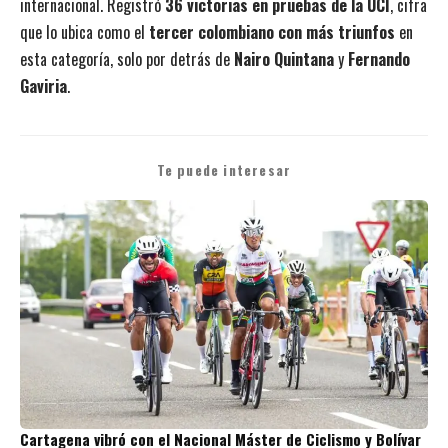
internacional. Registró
36 victorias en pruebas de la UCI
, cifra
que lo ubica como el
tercer colombiano con más triunfos
en
esta categoría, solo por detrás de
Nairo Quintana
y
Fernando
Gaviria
.
Te puede interesar
Cartagena vibró con el Nacional Máster de Ciclismo y Bolívar