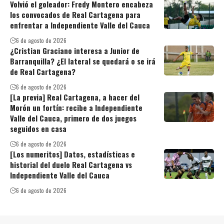
Volvió el goleador: Fredy Montero encabeza
los convocados de Real Cartagena para
enfrentar a Independiente Valle del Cauca
6 de agosto de 2026
¿Cristian Graciano interesa a Junior de
Barranquilla? ¿El lateral se quedará o se irá
de Real Cartagena?
6 de agosto de 2026
[La previa] Real Cartagena, a hacer del
Morón un fortín: recibe a Independiente
Valle del Cauca, primero de dos juegos
seguidos en casa
6 de agosto de 2026
[Los numeritos] Datos, estadísticas e
historial del duelo Real Cartagena vs
Independiente Valle del Cauca
6 de agosto de 2026