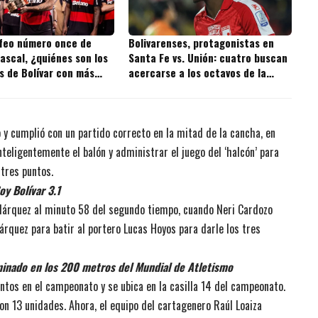
ofeo número once de
Bolivarenses, protagonistas en
ascal, ¿quiénes son los
Santa Fe vs. Unión: cuatro buscan
s de Bolívar con más
acercarse a los octavos de la
 la historia?
Copa BetPlay
 y cumplió con un partido correcto en la mitad de la cancha, en
nteligentemente el balón y administrar el juego del ‘halcón’ para
 tres puntos.
oy Bolívar 3.1
Márquez al minuto 58 del segundo tiempo, cuando Neri Cardozo
árquez para batir al portero Lucas Hoyos para darle los tres
inado en los 200 metros del Mundial de Atletismo
untos en el campeonato y se ubica en la casilla 14 del campeonato.
con 13 unidades. Ahora, el equipo del cartagenero Raúl Loaiza