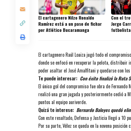
El cartagenero Nilzo Ronaldo
Con el tr
Ramírez está a un paso de fichar
Jorge Carr
por Atlético Bucaramanga
futbolista
títulos en
El cartagenero Raúl Loaiza jugó todo el compromiso
donde se enfocó en recuperar la pelota, distribuir i
poder asaltar el José Amalfitani y quedarse con los
Te puede interesar:
Con éxito finalizó la Ruta S
El único gol del compromiso fue obra de Fernando 
realizó una gran jugada y posteriormente cedió a M
puntos al equipo auriverde.
Quizá te interese:
Bernardo Baloyes quedó elim
Con este resultado, Defensa y Justicia llegó a 10 p
Por su parte, Vélez se queda en la novena posición 