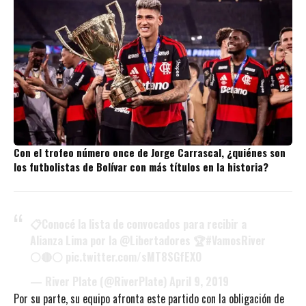
Con el trofeo número once de Jorge Carrascal, ¿quiénes son
los futbolistas de Bolívar con más títulos en la historia?
📋Conocé la lista de convocados para recibir a
Alianza Lima por la
@Libertadores
🏆
#VamosRiver
⚪️🔴⚪️
pic.twitter.com/sMT8SGfEXO
— River Plate (@RiverPlate)
April 9, 2019
Por su parte, su equipo afronta este partido con la obligación de