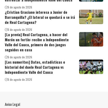
6 de agosto de 2026
¿Cristian Graciano interesa a Junior de
Barranquilla? ¿El lateral se quedará o se irá
de Real Cartagena?
6 de agosto de 2026
[La previa] Real Cartagena, a hacer del
Morón un fortín: recibe a Independiente
Valle del Cauca, primero de dos juegos
seguidos en casa
6 de agosto de 2026
[Los numeritos] Datos, estadísticas e
historial del duelo Real Cartagena vs
Independiente Valle del Cauca
6 de agosto de 2026
Aviso Legal