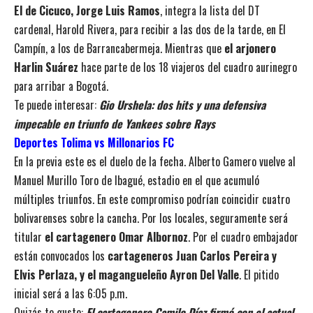
El de Cicuco, Jorge Luis Ramos
, integra la lista del DT
cardenal, Harold Rivera, para recibir a las dos de la tarde, en El
Campín, a los de Barrancabermeja. Mientras que
el arjonero
Harlin Suárez
hace parte de los 18 viajeros del cuadro aurinegro
para arribar a Bogotá.
Te puede interesar:
Gio Urshela: dos hits y una defensiva
impecable en triunfo de Yankees sobre Rays
Deportes Tolima vs Millonarios FC
En la previa este es el duelo de la fecha. Alberto Gamero vuelve al
Manuel Murillo Toro de Ibagué, estadio en el que acumuló
múltiples triunfos. En este compromiso podrían coincidir cuatro
bolivarenses sobre la cancha. Por los locales, seguramente será
titular
el cartagenero Omar Albornoz
. Por el cuadro embajador
están convocados los
cartageneros
Juan Carlos Pereira y
Elvis Perlaza, y el magangueleño Ayron Del Valle
. El pitido
inicial será a las 6:05 p.m.
Quizás te guste:
El cartagenero Camilo Díaz firmó con el actual