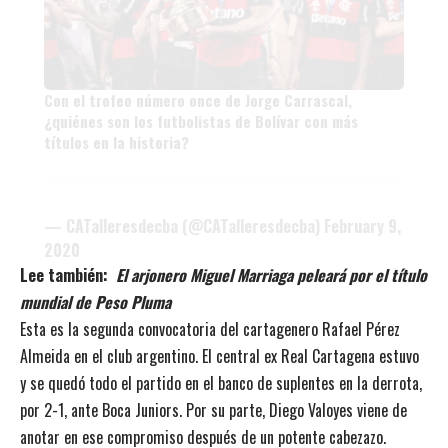
Con el trofeo número once de Jorge Carrascal,
¿quiénes son los futbolistas de Bolívar con más
títulos en la historia?
— CATalleresdecba (@CATalleresdecba)
February 9,
2020
Lee también:
El arjonero Miguel Marriaga peleará por el título
mundial de Peso Pluma
Esta es la segunda convocatoria del cartagenero Rafael Pérez
Almeida en el club argentino. El central ex Real Cartagena estuvo
y se quedó todo el partido en el banco de suplentes en la derrota,
por 2-1, ante Boca Juniors. Por su parte, Diego Valoyes viene de
anotar en ese compromiso después de un potente cabezazo.