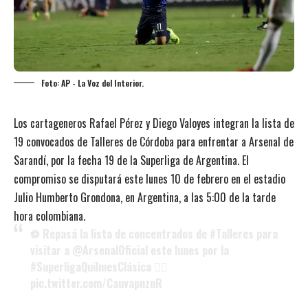
Foto: AP - La Voz del Interior.
Los cartageneros Rafael Pérez y Diego Valoyes integran la lista de
19 convocados de Talleres de Córdoba para enfrentar a Arsenal de
Sarandí, por la fecha 19 de la Superliga de Argentina. El
compromiso se disputará este lunes 10 de febrero en el estadio
Julio Humberto Grondona, en Argentina, a las 5:00 de la tarde
hora colombiana.
⚽ Repasá la lista de concentrados de
#Talleres
para
visitar a
@ArsenalOficial
este lunes por la
#SuperligaQuilmesClásica
👇🏻
pic.twitter.com/CauvapnznR