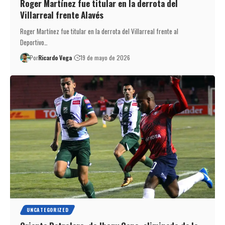
Roger Martínez fue titular en la derrota del
Villarreal frente Alavés
Roger Martínez fue titular en la derrota del Villarreal frente al
Deportivo…
Por
Ricardo Vega
19 de mayo de 2026
UNCATEGORIZED