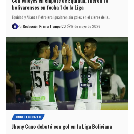
Con Valoyes en empate de Equidad, fueron 10
bolivarenses en fecha 1 de la Liga
Equidad y Alianza Petrolera igualaron sin goles en el cierre de la…
Por
Redacción PrimerTiempo.CO
19 de mayo de 2026
UNCATEGORIZED
Jhony Cano debutó con gol en la Liga Boliviana