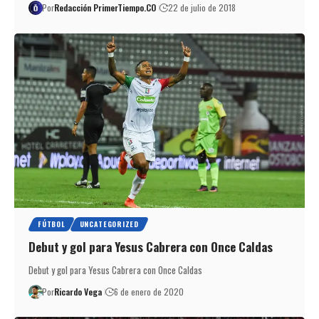
Por
Redacción PrimerTiempo.CO
22 de julio de 2018
FÚTBOL
UNCATEGORIZED
Debut y gol para Yesus Cabrera con Once Caldas
Debut y gol para Yesus Cabrera con Once Caldas
Por
Ricardo Vega
6 de enero de 2020