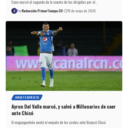
Cano marcó el segundo de la cuenta de los dirigidos por el…
Por
Redacción PrimerTiempo.CO
19 de mayo de 2026
UNCATEGORIZED
Ayron Del Valle marcó, y salvó a Millonarios de caer
ante Chicó
El magangueleño anotó el empate de los azules ante Boyacá Chicó.