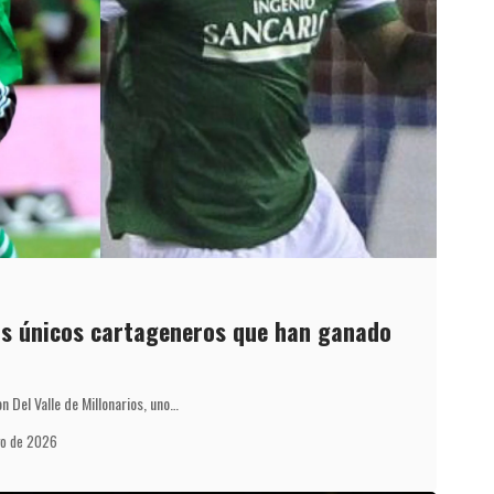
os únicos cartageneros que han ganado
n Del Valle de Millonarios, uno…
yo de 2026