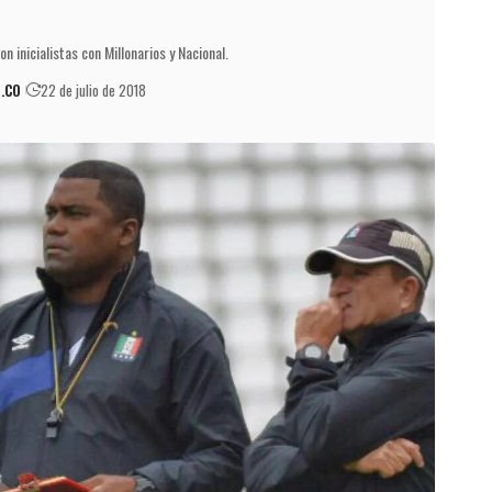
n inicialistas con Millonarios y Nacional.
.CO
22 de julio de 2018