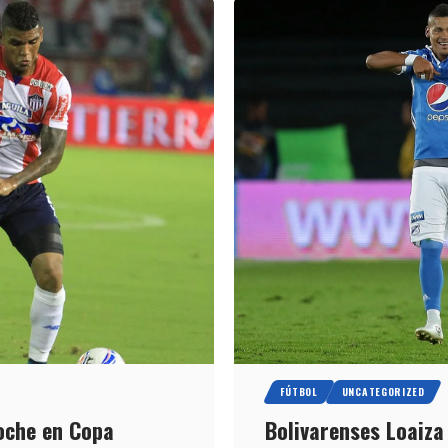
FÚTBOL
UNCATEGORIZED
oche en Copa
Bolivarenses Loaiza y