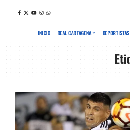
INICIO
REAL CARTAGENA
DEPORTISTAS
Eti