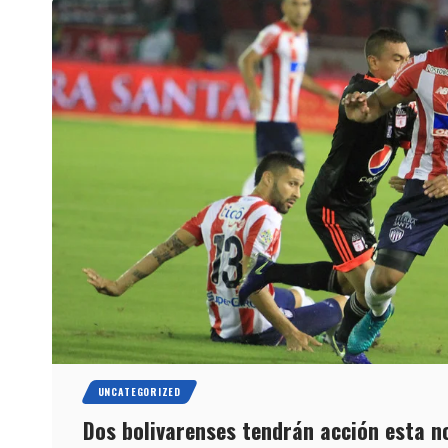
UNCATEGORIZED
Dos bolivarenses tendrán acción esta n