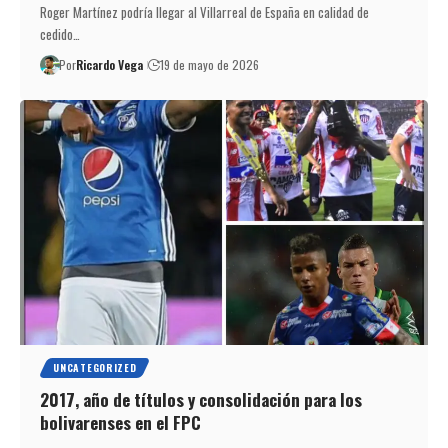
Roger Martínez podría llegar al Villarreal de España en calidad de
cedido…
Por
Ricardo Vega
19 de mayo de 2026
UNCATEGORIZED
2017, año de títulos y consolidación para los
bolivarenses en el FPC