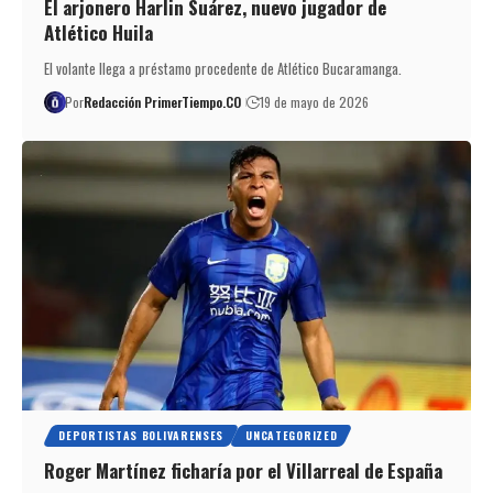
El arjonero Harlin Suárez, nuevo jugador de
Atlético Huila
El volante llega a préstamo procedente de Atlético Bucaramanga.
Por
Redacción PrimerTiempo.CO
19 de mayo de 2026
DEPORTISTAS BOLIVARENSES
UNCATEGORIZED
Roger Martínez ficharía por el Villarreal de España