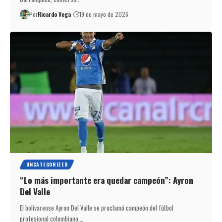
Por
Ricardo Vega
19 de mayo de 2026
UNCATEGORIZED
“Lo más importante era quedar campeón”: Ayron
Del Valle
El bolivarense Ayron Del Valle se proclamó campeón del fútbol
profesional colombiano,…