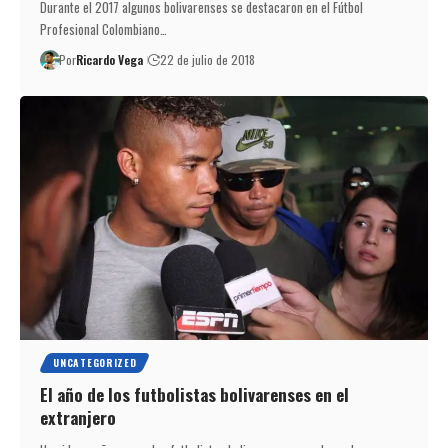
Durante el 2017 algunos bolivarenses se destacaron en el Fútbol
Profesional Colombiano…
Por
Ricardo Vega
22 de julio de 2018
UNCATEGORIZED
El año de los futbolistas bolivarenses en el
extranjero