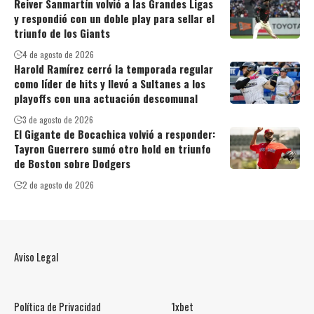
Reiver Sanmartín volvió a las Grandes Ligas
y respondió con un doble play para sellar el
triunfo de los Giants
4 de agosto de 2026
Harold Ramírez cerró la temporada regular
como líder de hits y llevó a Sultanes a los
playoffs con una actuación descomunal
3 de agosto de 2026
El Gigante de Bocachica volvió a responder:
Tayron Guerrero sumó otro hold en triunfo
de Boston sobre Dodgers
2 de agosto de 2026
Aviso Legal
Política de Privacidad
1xbet