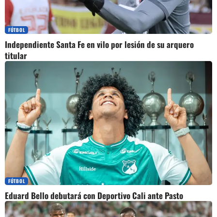
FÚTBOL
Independiente Santa Fe en vilo por lesión de su arquero
titular
FÚTBOL
Eduard Bello debutará con Deportivo Cali ante Pasto