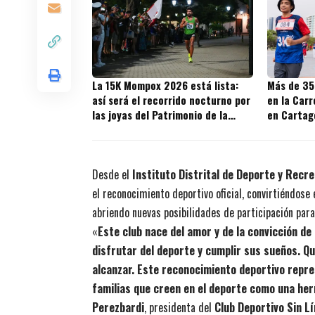
La 15K Mompox 2026 está lista:
Más de 35
así será el recorrido nocturno por
en la Carr
las joyas del Patrimonio de la
en Cartag
Humanidad
Desde el
Instituto Distrital de Deporte y Recre
el reconocimiento deportivo oficial, convirtiéndose
abriendo nuevas posibilidades de participación para
«
Este club nace del amor y de la convicción d
disfrutar del deporte y cumplir sus sueños. Q
alcanzar. Este reconocimiento deportivo repr
familias que creen en el deporte como una he
Perezbardi
, presidenta del
Club Deportivo Sin L