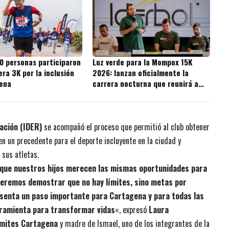
0 personas participaron
Luz verde para la Mompox 15K
era 3K por la inclusión
2026: lanzan oficialmente la
ena
carrera nocturna que reunirá a
más de 2.500 participantes
ación (IDER)
se acompañó el proceso que permitió al club obtener
 en un precedente para el deporte incluyente en la ciudad y
 sus atletas.
e que nuestros hijos merecen las mismas oportunidades para
ueremos demostrar que no hay límites, sino metas por
esenta un paso importante para Cartagena y para todas las
rramienta para transformar vidas
«, expresó
Laura
ímites Cartagena
y madre de Ismael, uno de los integrantes de la