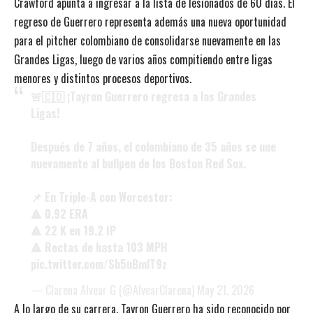
Crawford apunta a ingresar a la lista de lesionados de 60 días. El
regreso de Guerrero representa además una nueva oportunidad
para el pitcher colombiano de consolidarse nuevamente en las
Grandes Ligas, luego de varios años compitiendo entre ligas
menores y distintos procesos deportivos.
🚨🇨🇴 ¡Tayron Guerrero regresa a las Grandes
Ligas!
Después de 7 años, el colombiano de 35 años se une
nuevamente al bullpen de los Boston Red Sox.
📌 En Triple-A con Worcester:
🔺 0.92 ERA
🔺 22 K en 19.2 IP
🔺 Rectas de hasta 103 MPH
pic.twitter.com/Sb5uBmlT9z
— Clarena Alvear G (@AlvearClarena)
May 21, 2026
A lo largo de su carrera, Tayron Guerrero ha sido reconocido por