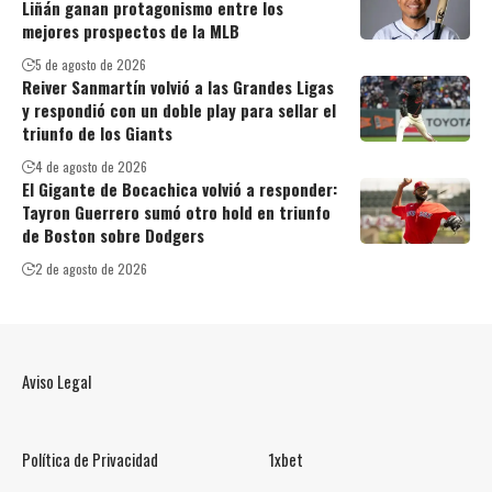
Liñán ganan protagonismo entre los
mejores prospectos de la MLB
5 de agosto de 2026
Reiver Sanmartín volvió a las Grandes Ligas
y respondió con un doble play para sellar el
triunfo de los Giants
4 de agosto de 2026
El Gigante de Bocachica volvió a responder:
Tayron Guerrero sumó otro hold en triunfo
de Boston sobre Dodgers
2 de agosto de 2026
Aviso Legal
Política de Privacidad
1xbet