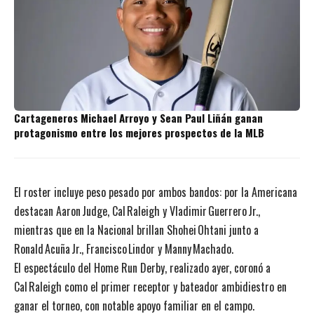
Cartageneros Michael Arroyo y Sean Paul Liñán ganan
protagonismo entre los mejores prospectos de la MLB
El roster incluye peso pesado por ambos bandos: por la Americana
destacan Aaron Judge, Cal Raleigh y Vladimir Guerrero Jr.,
mientras que en la Nacional brillan Shohei Ohtani junto a
Ronald Acuña Jr., Francisco Lindor y Manny Machado.
El espectáculo del Home Run Derby, realizado ayer, coronó a
Cal Raleigh como el primer receptor y bateador ambidiestro en
ganar el torneo, con notable apoyo familiar en el campo.