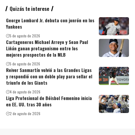
Quizás te interese
George Lombard Jr. debuta con jonrón en los
Yankees
5 de agosto de 2026
Cartageneros Michael Arroyo y Sean Paul
Liñán ganan protagonismo entre los
mejores prospectos de la MLB
5 de agosto de 2026
Reiver Sanmartín volvió a las Grandes Ligas
y respondió con un doble play para sellar el
triunfo de los Giants
4 de agosto de 2026
Liga Profesional de Béisbol Femenino inicia
en EE. UU. tras 30 años
2 de agosto de 2026