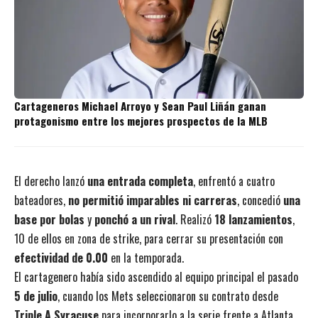
Cartageneros Michael Arroyo y Sean Paul Liñán ganan
protagonismo entre los mejores prospectos de la MLB
El derecho lanzó
una entrada completa
, enfrentó a cuatro
bateadores,
no permitió imparables ni carreras
, concedió
una
base por bolas
y
ponchó a un rival
. Realizó
18 lanzamientos
,
10 de ellos en zona de strike, para cerrar su presentación con
efectividad de 0.00
en la temporada.
El cartagenero había sido ascendido al equipo principal el pasado
5 de julio
, cuando los Mets seleccionaron su contrato desde
Triple A Syracuse
para incorporarlo a la serie frente a Atlanta.