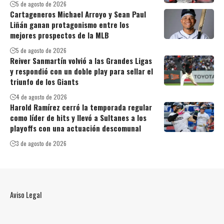
5 de agosto de 2026
Cartageneros Michael Arroyo y Sean Paul
Liñán ganan protagonismo entre los
mejores prospectos de la MLB
5 de agosto de 2026
Reiver Sanmartín volvió a las Grandes Ligas
y respondió con un doble play para sellar el
triunfo de los Giants
4 de agosto de 2026
Harold Ramírez cerró la temporada regular
como líder de hits y llevó a Sultanes a los
playoffs con una actuación descomunal
3 de agosto de 2026
Aviso Legal