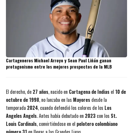
Cartageneros Michael Arroyo y Sean Paul Liñán ganan
protagonismo entre los mejores prospectos de la MLB
El derecho, de
27 años
, nacido en
Cartagena de Indias
el
10 de
octubre de 1998
, no lanzaba en las
Mayores
desde la
temporada
2024
, cuando defendió los colores de los
Los
Angeles Angels
. Antes había debutado en
2023
con los
St.
Louis Cardinals
, convirtiéndose en el
pelotero colombiano
número 31
en llegar a las Grandes Ligas.