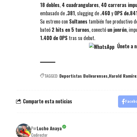
18 dobles
,
4 cuadrangulares
,
40 carreras imp
embasado de
.381
, slugging de
.460
y
OPS de.84
Su estreno con
Sultanes
también fue productivo de
bateó
2 hits en 5 turnos
, conectó
un jonrón
, imp
1.400 de OPS
tras su debut.
Únete a n
TAGGED:
Deportistas Bolivarenses
Harold Ramíre
Comparte esta noticias
Faceb
Lucho Anaya
Por
Codirector