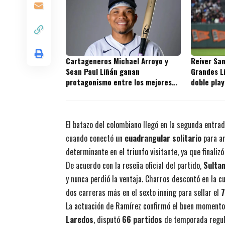
Cartageneros Michael Arroyo y
Reiver San
Sean Paul Liñán ganan
Grandes L
protagonismo entre los mejores
doble play
prospectos de la MLB
los Giants
El batazo del colombiano llegó en la segunda entr
cuando conectó un
cuadrangular solitario
para am
determinante en el triunfo visitante, ya que finaliz
De acuerdo con la reseña oficial del partido,
Sulta
y nunca perdió la ventaja. Charros descontó en la 
dos carreras más en el sexto inning para sellar el
7
La actuación de Ramírez confirmó el buen momento 
Laredos
, disputó
66 partidos
de temporada regula