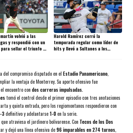
martín volvió a las
Harold Ramírez cerró la
igas y respondió con un
temporada regular como líder de
 para sellar el triunfo de
hits y llevó a Sultanes a los
playoffs con una actuación
descomunal
ada del compromiso disputado en el
Estadio Panamericano
,
pliar la ventaja de Monterrey. Su aporte ofensivo fue
ó el encuentro con
dos carreras impulsadas
.
nes
tomó el control desde el primer episodio con tres anotaciones
cuarta y quinta entrada, pero los regiomontanos respondieron con
-3
definitivo y adelantarse
1-0
en la serie.
que atraviesa el jardinero bolivarense. Con
Tecos de los Dos
r y dejó una línea ofensiva de
96 imparables en 274 turnos
,