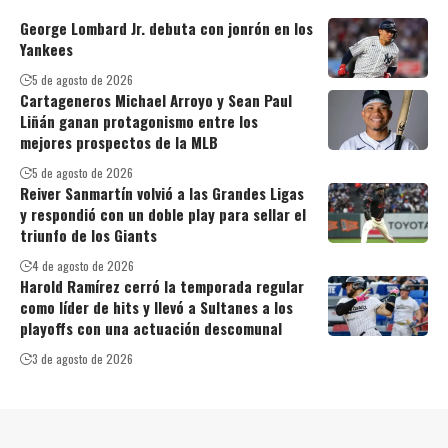
George Lombard Jr. debuta con jonrón en los
Yankees
5 de agosto de 2026
Cartageneros Michael Arroyo y Sean Paul
Liñán ganan protagonismo entre los
mejores prospectos de la MLB
5 de agosto de 2026
Reiver Sanmartín volvió a las Grandes Ligas
y respondió con un doble play para sellar el
triunfo de los Giants
4 de agosto de 2026
Harold Ramírez cerró la temporada regular
como líder de hits y llevó a Sultanes a los
playoffs con una actuación descomunal
3 de agosto de 2026