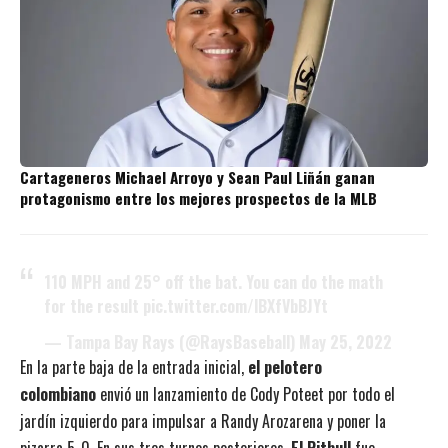
Cartageneros Michael Arroyo y Sean Paul Liñán ganan
protagonismo entre los mejores prospectos de la MLB
110 MPH and 25° off the bat. You can do the math
for the result
pic.twitter.com/lBXfVbBJYt
— Tampa Bay Rays (@RaysBaseball)
May 25, 2022
En la parte baja de la entrada inicial,
el pelotero
colombiano
envió un lanzamiento de Cody Poteet por todo el
jardín izquierdo para impulsar a Randy Arozarena y poner la
pizarra 5-0. En sus tres turnos posteriores,
El Pitbull
fue