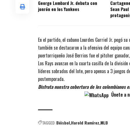
George Lombard Jr. debuta con
Cartagene
jonrón en los Yankees
Sean Paul
protagoni
prospecto
En el partido, el cubano Lourdes Gurriel Jr. pegó su
también se destacaron a la ofensiva del equipo can
puertorriqueño José Berrios fue el pitcher ganador,
Los Rays avanzan en la cuarta casilla de la divisió
líderes sobrados del lote, pero apenas a 3 juegos d
postemporada.
Disfruta nuestra cobertura de los colombianos en
Únete a n
TAGGED:
Béisbol
Harold Ramírez
MLB