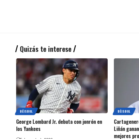
Quizás te interese
BÉISBOL
BÉISBOL
George Lombard Jr. debuta con jonrón en
Cartagenero
los Yankees
Liñán ganan
mejores pro