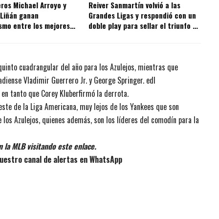
ros Michael Arroyo y
Reiver Sanmartín volvió a las
 Liñán ganan
Grandes Ligas y respondió con un
smo entre los mejores
doble play para sellar el triunfo de
s de la MLB
los Giants
 quinto cuadrangular del año para los Azulejos, mientras que
adiense Vladimir Guerrero Jr. y George Springer. edl
 en tanto que Corey Kluberfirmó la derrota.
n este de la Liga Americana, muy lejos de los Yankees que son
e los Azulejos, quienes además, son los líderes del comodín para la
 la MLB visitando este enlace.
uestro canal de alertas en WhatsApp