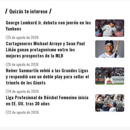
Quizás te interese
George Lombard Jr. debuta con jonrón en los
Yankees
5 de agosto de 2026
Cartageneros Michael Arroyo y Sean Paul
Liñán ganan protagonismo entre los
mejores prospectos de la MLB
5 de agosto de 2026
Reiver Sanmartín volvió a las Grandes Ligas
y respondió con un doble play para sellar el
triunfo de los Giants
4 de agosto de 2026
Liga Profesional de Béisbol Femenino inicia
en EE. UU. tras 30 años
2 de agosto de 2026