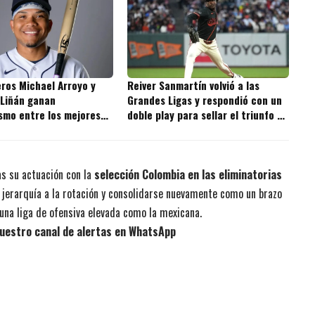
ros Michael Arroyo y
Reiver Sanmartín volvió a las
 Liñán ganan
Grandes Ligas y respondió con un
smo entre los mejores
doble play para sellar el triunfo de
s de la MLB
los Giants
as su actuación con la
selección Colombia en las eliminatorias
r jerarquía a la rotación y consolidarse nuevamente como un brazo
 una liga de ofensiva elevada como la mexicana.
uestro canal de alertas en WhatsApp