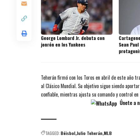
George Lombard Jr. debuta con
Cartagene
jonrón en los Yankees
Sean Paul
protagoni
prospecto
Teherán firmó con los Toros en abril de este año tr
al Clásico Mundial. Su objetivo sigue siendo aporta
confiable, mientras ajusta su comando y control en
Únete a n
TAGGED:
Béisbol
Julio Teherán
MLB