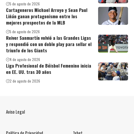
5 de agosto de 2026
Cartageneros Michael Arroyo y Sean Paul
Liñán ganan protagonismo entre los
mejores prospectos de la MLB
5 de agosto de 2026
Reiver Sanmartín volvió a las Grandes Ligas
y respondió con un doble play para sellar el
triunfo de los Giants
4 de agosto de 2026
Liga Profesional de Béisbol Femenino inicia
en EE. UU. tras 30 años
2 de agosto de 2026
Aviso Legal
Política de Privacidad
1xbet