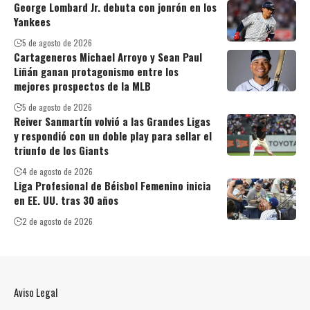
George Lombard Jr. debuta con jonrón en los
Yankees
5 de agosto de 2026
Cartageneros Michael Arroyo y Sean Paul
Liñán ganan protagonismo entre los
mejores prospectos de la MLB
5 de agosto de 2026
Reiver Sanmartín volvió a las Grandes Ligas
y respondió con un doble play para sellar el
triunfo de los Giants
4 de agosto de 2026
Liga Profesional de Béisbol Femenino inicia
en EE. UU. tras 30 años
2 de agosto de 2026
Aviso Legal