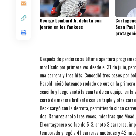
George Lombard Jr. debuta con
Cartagene
jonrón en los Yankees
Sean Paul
protagoni
prospecto
Después de perderse su última apertura programada
montículo por primera vez desde el 31 de julio, pe
una carrera y tres hits. Concedió tres bases por bol
Harold inició bateando rodado de out en la primera 
sencillo y luego anotó la cuarta de su equipo, en la 
cerró de manera brillante con un triple y otra carre
Beck cargó con la derrota, permitiendo cinco carrer
dos. Ramírez anotó tres veces, mientras que Mead,
El cartagenero se fue de 5-3, anotó 3 carreras, imp
temporada y legó a 41 carreras anotadas y 42 impu