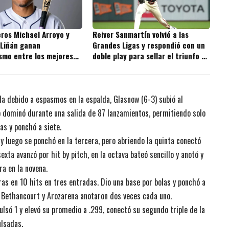
ros Michael Arroyo y
Reiver Sanmartín volvió a las
 Liñán ganan
Grandes Ligas y respondió con un
smo entre los mejores
doble play para sellar el triunfo de
s de la MLB
los Giants
 debido a espasmos en la espalda, Glasnow (6-3) subió al
ro dominó durante una salida de 87 lanzamientos, permitiendo solo
as y ponchó a siete.
y luego se ponchó en la tercera, pero abriendo la quinta conectó
sexta avanzó por hit by pitch, en la octava bateó sencillo y anotó y
ra en la novena.
as en 10 hits en tres entradas. Dio una base por bolas y ponchó a
 Bethancourt y Arozarena anotaron dos veces cada uno.
ulsó 1 y elevó su promedio a .299, conectó su segundo triple de la
lsadas.