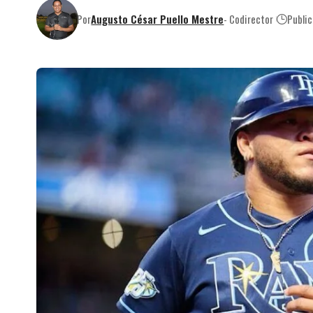
Por
Augusto César Puello Mestre
- Codirector
Publi