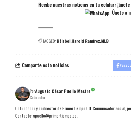
Recibe nuestras noticias en tu celular: ¡únet
Únete a n
TAGGED:
Béisbol
Harold Ramírez
MLB
Comparte esta noticias
Faceb
Augusto César Puello Mestre
Por
Codirector
Cofundador y codirector de PrimerTiempo.CO. Comunicador social, per
Contacto: apuello@primertiempo.co.