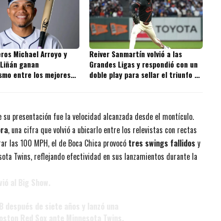
ros Michael Arroyo y
Reiver Sanmartín volvió a las
 Liñán ganan
Grandes Ligas y respondió con un
smo entre los mejores
doble play para sellar el triunfo de
s de la MLB
los Giants
 su presentación fue la velocidad alcanzada desde el montículo.
ora
, una cifra que volvió a ubicarlo entre los relevistas con rectas
ar las 100 MPH, el de Boca Chica provocó
tres swings fallidos
y
ota Twins, reflejando efectividad en sus lanzamientos durante la
ió al Big Show.
B después de siete años y lanzó una
Boston Red Sox ante Minnesota Twins.