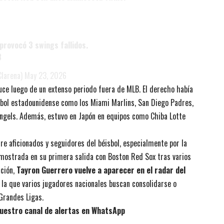
provocó 3 swings fallidos.
8
Clarena)
May 23, 2026
uce luego de un extenso periodo fuera de MLB. El derecho había
isbol estadounidense como los Miami Marlins, San Diego Padres,
Angels. Además, estuvo en Japón en equipos como Chiba Lotte
re aficionados y seguidores del béisbol, especialmente por la
 mostrada en su primera salida con Boston Red Sox tras varios
ación,
Tayron Guerrero vuelve a aparecer en el radar del
 la que varios jugadores nacionales buscan consolidarse o
Grandes Ligas.
uestro canal de alertas en WhatsApp