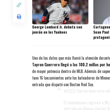
George Lombard Jr. debuta con
Cartagene
jonrón en los Yankees
Sean Paul
protagoni
prospecto
Uno de los datos que más llamó la atención durante
Tayron Guerrero llegó a las 100.2 millas por h
de mayor potencia dentro de MLB. Además de super
tuvo 16 lanzamientos ante los bateadores de Minnes
entrada que disputó con Boston Red Sox.
🚨🇨🇴 Tayron Guerrero volv
El colombiano regresó a ML
entrada en blanco con los 