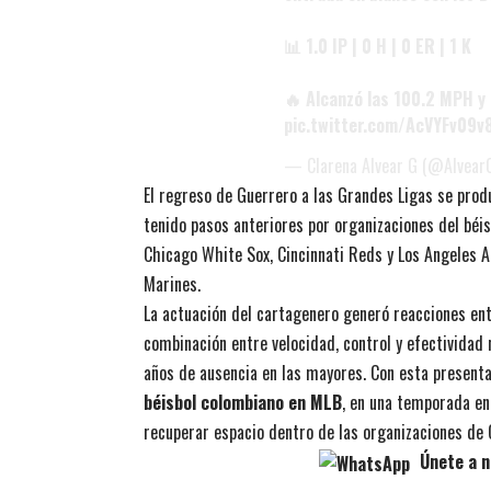
📊 1.0 IP | 0 H | 0 ER | 1 K
🔥 Alcanzó las 100.2 MPH y 
pic.twitter.com/AcVYFv09v
— Clarena Alvear G (@Alvear
El regreso de Guerrero a las Grandes Ligas se prod
tenido pasos anteriores por organizaciones del bé
Chicago White Sox, Cincinnati Reds y Los Angeles 
Marines.
La actuación del cartagenero generó reacciones ent
combinación entre velocidad, control y efectividad
años de ausencia en las mayores. Con esta present
béisbol colombiano en MLB
, en una temporada en
recuperar espacio dentro de las organizaciones de 
Únete a n