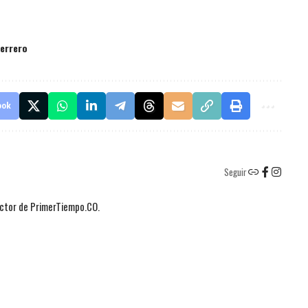
errero
ook
Seguir
actor de PrimerTiempo.CO.