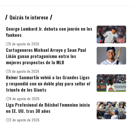
Quizás te interese
George Lombard Jr. debuta con jonrón en los
Yankees
5 de agosto de 2026
Cartageneros Michael Arroyo y Sean Paul
Liñán ganan protagonismo entre los
mejores prospectos de la MLB
5 de agosto de 2026
Reiver Sanmartín volvió a las Grandes Ligas
y respondió con un doble play para sellar el
triunfo de los Giants
4 de agosto de 2026
Liga Profesional de Béisbol Femenino inicia
en EE. UU. tras 30 años
2 de agosto de 2026