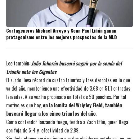
Cartageneros Michael Arroyo y Sean Paul Liñán ganan
protagonismo entre los mejores prospectos de la MLB
Lee también:
Julio Teherán buscará seguir por la senda del
triunfo ante los Gigantes
El zurdo lleva récord de cuatro triunfos y tres derrotas en lo que
va del año, manteniendo una efectividad de 3.68 en 51.1 entradas
lanzadas. A su vez ha propinado un total de 50 ponches. Por tal
motivo es que hoy,
en la lomita del Wrigley Field, también
buscará llegar a los cinco triunfos del año
.
Como contendor lanzando fuego, tendrá a Zach Eflin, quien llega
con foja de 5-4 y efectividad de 2.89.
Sin duda alguna será un juego con dos abridores estelares, en los