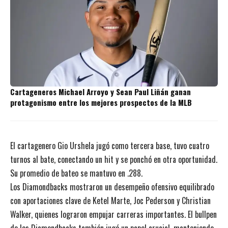
Cartageneros Michael Arroyo y Sean Paul Liñán ganan
protagonismo entre los mejores prospectos de la MLB
El cartagenero Gio Urshela jugó como tercera base, tuvo cuatro
turnos al bate, conectando un hit y se ponchó en otra oportunidad.
Su promedio de bateo se mantuvo en .288.
Los Diamondbacks mostraron un desempeño ofensivo equilibrado
con aportaciones clave de Ketel Marte, Joc Pederson y Christian
Walker, quienes lograron empujar carreras importantes. El bullpen
de los Diamondbacks también jugó un papel crucial, manteniendo