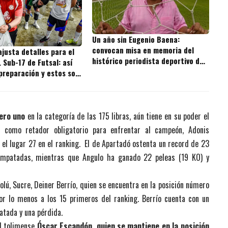
Un año sin Eugenio Baena:
convocan misa en memoria del
justa detalles para el
histórico periodista deportivo de
Sub-17 de Futsal: así
Cartagena
 preparación y estos son
cados
ero uno
en la categoría de las 175 libras, aún tiene en su poder el
e como retador obligatorio para enfrentar al campeón, Adonis
el lugar 27 en el ranking. El de Apartadó ostenta un record de 23
empatadas, mientras que Angulo ha ganado 22 peleas (19 KO) y
Tolú, Sucre, Deiner Berrío, quien se encuentra en la posición número
or lo menos a los 15 primeros del ranking. Berrío cuenta con un
atada y una pérdida.
el tolimense
Óscar Escandón, quien se mantiene en la posición