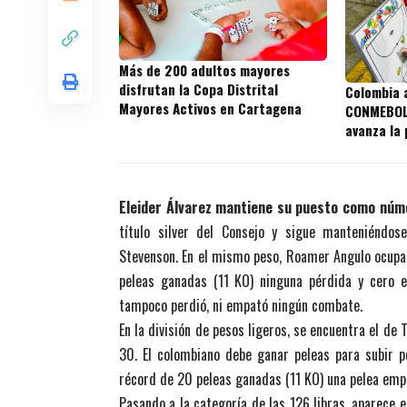
Más de 200 adultos mayores
disfrutan la Copa Distrital
Colombia a
Mayores Activos en Cartagena
CONMEBOL 
avanza la
los convo
Eleider Álvarez mantiene su puesto como núm
título silver del Consejo y sigue manteniéndos
Stevenson. En el mismo peso, Roamer Angulo ocupa 
peleas ganadas (11 KO) ninguna pérdida y cero 
tampoco perdió, ni empató ningún combate.
En la división de pesos ligeros, se encuentra el de 
30. El colombiano debe ganar peleas para subir p
récord de 20 peleas ganadas (11 KO) una pelea emp
Pasando a la categoría de las 126 libras, aparece 