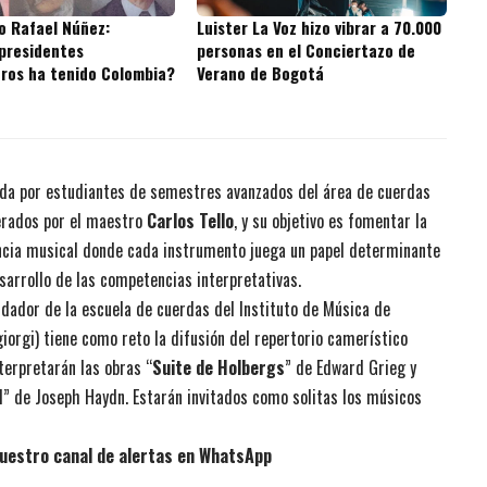
o Rafael Núñez:
Luister La Voz hizo vibrar a 70.000
presidentes
personas en el Conciertazo de
ros ha tenido Colombia?
Verano de Bogotá
ada por estudiantes de semestres avanzados del área de cuerdas
iderados por el maestro
Carlos Tello
, y su objetivo es fomentar la
ncia musical donde cada instrumento juega un papel determinante
esarrollo de las competencias interpretativas.
ndador de la escuela de cuerdas del Instituto de Música de
iorgi) tiene como reto la difusión del repertorio camerístico
terpretarán las obras “
Suite de Holbergs
” de Edward Grieg y
 I” de Joseph Haydn. Estarán invitados como solitas los músicos
uestro canal de alertas en WhatsApp