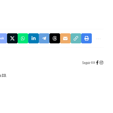
ook
Seguir
o.CO.