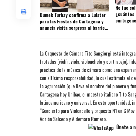
No fue sol
¿cuántos 
Dumek Turbay confirma a Luister
cartagene
para las Fiestas de Cartagena y
anuncia visita sorpresa al barrio
donde nació
La Orquesta de Cámara Tito Sangiorgi está integr
frotadas (violín, viola, violonchelo y contrabajo), l
práctica de la música de cámara como una experie
con altísima responsabilidad, lo cual estimula el d
La agrupación (que lleva el nombre del pionero y fu
Cartagena hoy Unibac, el maestro italiano Tito Sang
latinoamericano y universal. En esta oportunidad, in
“Concierto para Violoncello y orquesta N1 en C Mov
Adrián Salcedo y Aldemaro Romero.
Únete a n