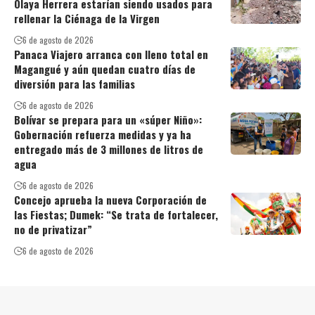
Olaya Herrera estarían siendo usados para
rellenar la Ciénaga de la Virgen
6 de agosto de 2026
Panaca Viajero arranca con lleno total en
Magangué y aún quedan cuatro días de
diversión para las familias
6 de agosto de 2026
Bolívar se prepara para un «súper Niño»:
Gobernación refuerza medidas y ya ha
entregado más de 3 millones de litros de
agua
6 de agosto de 2026
Concejo aprueba la nueva Corporación de
las Fiestas; Dumek: “Se trata de fortalecer,
no de privatizar”
6 de agosto de 2026