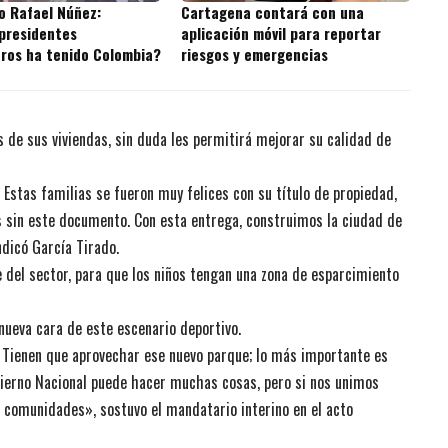
o Rafael Núñez:
Cartagena contará con una
presidentes
aplicación móvil para reportar
ros ha tenido Colombia?
riesgos y emergencias
 de sus viviendas, sin duda les permitirá mejorar su calidad de
Estas familias se fueron muy felices con su título de propiedad,
s
sin este documento. Con esta entrega, construimos la ciudad de
dicó García Tirado.
 del sector, para que los niños tengan una zona de esparcimiento
 nueva cara de este escenario deportivo.
. Tienen que aprovechar ese nuevo parque; lo más importante es
bierno Nacional puede hacer muchas cosas, pero si nos unimos
 comunidades», sostuvo el mandatario interino en el acto