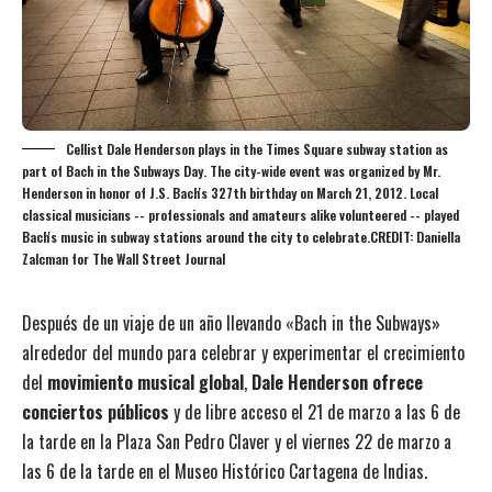
Cellist Dale Henderson plays in the Times Square subway station as
part of Bach in the Subways Day. The city-wide event was organized by Mr.
Henderson in honor of J.S. Bach's 327th birthday on March 21, 2012. Local
classical musicians -- professionals and amateurs alike volunteered -- played
Bach's music in subway stations around the city to celebrate.CREDIT: Daniella
Zalcman for The Wall Street Journal
Después de un viaje de un año llevando «Bach in the Subways»
alrededor del mundo para celebrar y experimentar el crecimiento
del
movimiento musical global
,
Dale Henderson ofrece
conciertos públicos
y de libre acceso el 21 de marzo a las 6 de
la tarde en la Plaza San Pedro Claver y el viernes 22 de marzo a
las 6 de la tarde en el Museo Histórico Cartagena de Indias.