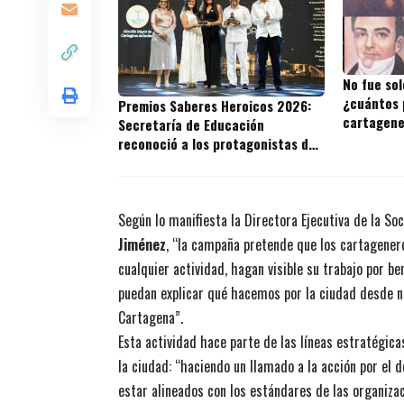
No fue sol
¿cuántos 
Premios Saberes Heroicos 2026:
cartagene
Secretaría de Educación
reconoció a los protagonistas de
la excelencia educativa en
Cartagena
Según lo manifiesta la Directora Ejecutiva de la S
Jiménez
, “la campaña pretende que los cartagener
cualquier actividad, hagan visible su trabajo por be
puedan explicar qué hacemos por la ciudad desde 
Cartagena”.
Esta actividad hace parte de las líneas estratégica
la ciudad: “haciendo un llamado a la acción por el d
estar alineados con los estándares de las organiza