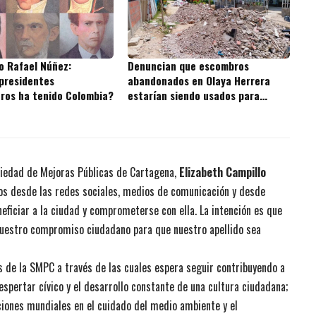
o Rafael Núñez:
Denuncian que escombros
presidentes
abandonados en Olaya Herrera
ros ha tenido Colombia?
estarían siendo usados para
rellenar la Ciénaga de la Virgen
ociedad de Mejoras Públicas de Cartagena,
Elizabeth Campillo
os desde las redes sociales, medios de comunicación y desde
neficiar a la ciudad y comprometerse con ella. La intención es que
nuestro compromiso ciudadano para que nuestro apellido sea
s de la SMPC a través de las cuales espera seguir contribuyendo a
espertar cívico y el desarrollo constante de una cultura ciudadana;
ciones mundiales en el cuidado del medio ambiente y el