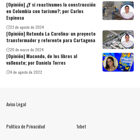
[Opinión] ¿Y si reactivamos la construcción
en Colombia con turismo?; por Carlos
Espinosa
23 de agosto de 2024
[Opinión] Rotonda La Carolina: un proyecto
transformador y referente para Cartagena
20 de marzo de 2024
[Opinión] Macondo, de los libros al
vallenato; por Daniela Torres
4 de agosto de 2022
Aviso Legal
Política de Privacidad
1xbet