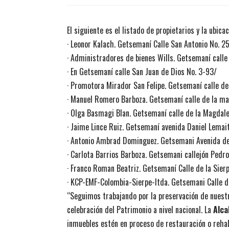
El siguiente es el listado de propietarios y la ubica
· Leonor Kalach. Getsemaní Calle San Antonio No. 2
· Administradores de bienes Wills. Getsemaní calle
· En Getsemaní calle San Juan de Dios No. 3-93/
· Promotora Mirador San Felipe. Getsemaní calle d
· Manuel Romero Barboza. Getsemaní calle de la ma
· Olga Basmagi Blan. Getsemaní calle de la Magdale
· Jaime Lince Ruiz. Getsemaní avenida Daniel Lemai
· Antonio Ambrad Dominguez. Getsemani Avenida de
· Carlota Barrios Barboza. Getsemani callejón Pedr
· Franco Roman Beatriz. Getsemaní Calle de la Sier
· KCP-EMF-Colombia-Sierpe-ltda. Getsemani Calle de
“Seguimos trabajando por la preservación de nuestr
celebración del Patrimonio a nivel nacional. La
Alca
inmuebles estén en proceso de restauración o rehabi