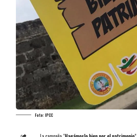
Foto: IPCC
La campaña “
Hagámoslo bien por el patrimonio
”