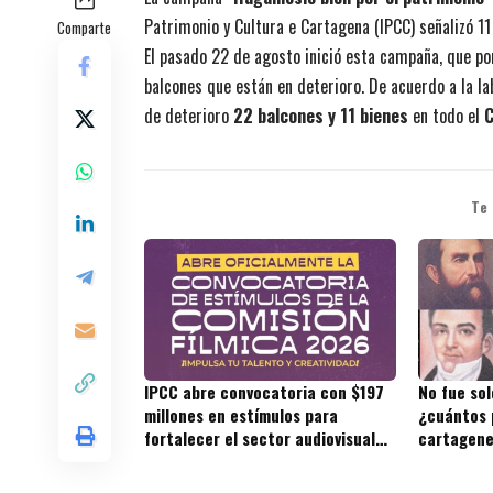
Patrimonio y Cultura e Cartagena (IPCC) señalizó 1
Comparte
El pasado 22 de agosto inició esta campaña, que por
balcones que están en deterioro. De acuerdo a la la
de deterioro
22 balcones y 11 bienes
en todo el
C
Te
IPCC abre convocatoria con $197
No fue sol
millones en estímulos para
¿cuántos 
fortalecer el sector audiovisual
cartagene
de Cartagena