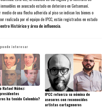
1 inmuebles en avanzado estado en deterioro en Getsemaní.
 medio de una flecha adherida al piso se indican los bienes o
bor realizada por el equipo de IPCC, están registrados en estado
entro Histórico y área de influencia
.
 puede interesar
o Rafael Núñez:
presidentes
IPCC refuerza su nómina de
ros ha tenido Colombia?
asesores con reconocidos
artistas cartageneros