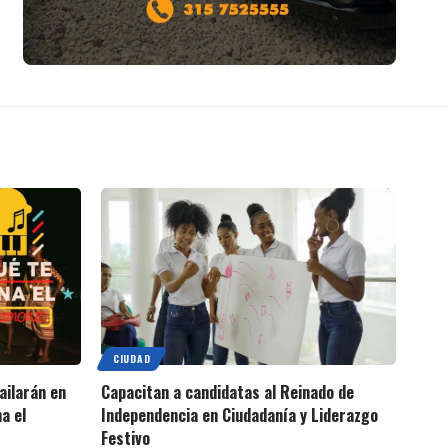
CIUDAD
ailarán en
Capacitan a candidatas al Reinado de
a el
Independencia en Ciudadanía y Liderazgo
Festivo