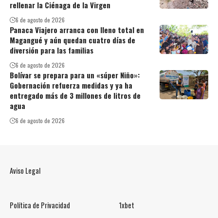
rellenar la Ciénaga de la Virgen
6 de agosto de 2026
Panaca Viajero arranca con lleno total en
Magangué y aún quedan cuatro días de
diversión para las familias
6 de agosto de 2026
Bolívar se prepara para un «súper Niño»:
Gobernación refuerza medidas y ya ha
entregado más de 3 millones de litros de
agua
6 de agosto de 2026
Aviso Legal
Política de Privacidad
1xbet