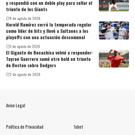
y respondió con un doble play para sellar el
triunfo de los Giants
4 de agosto de 2026
Harold Ramírez cerró la temporada regular
como líder de hits y llevó a Sultanes a los
playoffs con una actuación descomunal
3 de agosto de 2026
El Gigante de Bocachica volvió a responder:
Tayron Guerrero sumó otro hold en triunfo
de Boston sobre Dodgers
2 de agosto de 2026
Aviso Legal
Política de Privacidad
1xbet