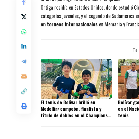
Ortiga residía en Estados Unidos, donde estudió Ci
categorías juveniles, y el segundo de Sudamerica en
en torneos internacionales
en Alemania y Francia
Te
El tenis de Bolívar brilló en
Bolívar ga
Medellín: campeón, finalista y
en el Naci
título de dobles en el Champions
tenis
Kids