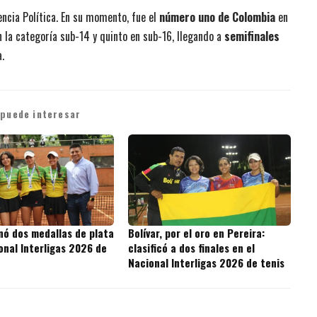
encia Política. En su momento, fue el
número uno de Colombia
en
 la categoría sub-14 y quinto en sub-16, llegando a
semifinales
.
 puede interesar
nó dos medallas de plata
Bolívar, por el oro en Pereira:
onal Interligas 2026 de
clasificó a dos finales en el
Nacional Interligas 2026 de tenis