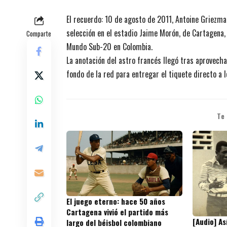
El recuerdo: 10 de agosto de 2011, Antoine Griezm
selección en el estadio Jaime Morón, de Cartagena, 
Comparte
Mundo Sub-20 en Colombia.
La anotación del astro francés llegó tras aprovecha
fondo de la red para entregar el tiquete directo a l
Te
El juego eterno: hace 50 años
Cartagena vivió el partido más
[Audio] A
largo del béisbol colombiano