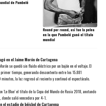
mundial de Pambelé
Round por round, así fue la pelea
en la que Pambelé ganó el título
mundial
ugó en el Jaime Morón de Cartagena
rón se quedó sin fluido eléctrico por un bajón en el voltaje. El
 primer tiempo, generando descontento entre los 15.881
 minutos, la luz regresó al reciento y continuó el espectáculo.
n ‘Le Blue’ el título de la Copa del Mundo de Rusia 2018, anotando
a, donde salió vencedora por 4-1.
en el estadio de béisbol de Cartagena