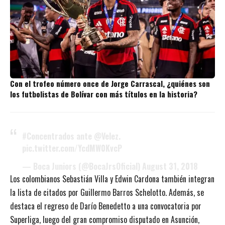
Con el trofeo número once de Jorge Carrascal, ¿quiénes son
los futbolistas de Bolívar con más títulos en la historia?
#Concentrados
ante
@Velez
.
pic.twitter.com/YcdMW0KvcP
— Boca Juniors (@BocaJrsOficial)
August 31, 2018
Los colombianos Sebastián Villa y Edwin Cardona también integran
la lista de citados por Guillermo Barros Schelotto. Además, se
destaca el regreso de Darío Benedetto a una convocatoria por
Superliga, luego del gran compromiso disputado en Asunción,