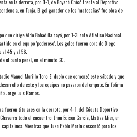
enta en la derrota, por 0-1, de Boyacá Chicó frente al Deportivo
ependencia, en Tunja. El gol ganador de los ‘matecañas’ fue obra de
po que dirige Aldo Bobadilla cayó, por 1-3, ante Atlético Nacional.
 partido en el equipo ‘poderoso’. Los goles fueron obra de Diego
 al 45 y al 56.
de el punto penal, en el minuto 60.
estadio Manuel Murillo Toro. El duelo que comenzó este sábado y que
 desarrollo de este y los equipos no pasaron del empate. En Tolima
eño Jorge Luis Ramos.
 fueron titulares en la derrota, por 4-1, del Cúcuta Deportivo
 Chaverra todo el encuentro. Jhon Edison García, Matías Mier, en
 capitalinos. Mientras que Juan Pablo Marín descontó para los