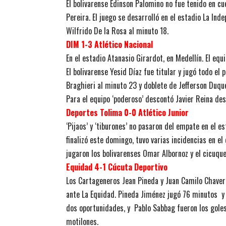
El bolivarense Edinson Palomino no fue tenido en cu
Pereira. El juego se desarrolló en el estadio La Ind
Wilfrido De la Rosa al minuto 18.
DIM 1-3 Atlético Nacional
En el estadio Atanasio Girardot, en Medellín. El equi
El bolivarense Yesid Díaz fue titular y jugó todo el
Braghieri al minuto 23 y doblete de Jefferson Duque
Para el equipo ‘poderoso’ descontó Javier Reina des
Deportes Tolima 0-0 Atlético Junior
‘Pijaos’ y ‘tiburones’ no pasaron del empate en el 
finalizó este domingo, tuvo varias incidencias en el
jugaron los bolivarenses Omar Albornoz y el cicuqu
Equidad 4-1 Cúcuta Deportivo
Los Cartageneros Jean Pineda y Juan Camilo Chaverra
ante La Equidad. Pineda Jiménez jugó 76 minutos
y
dos oportunidades, y
Pablo Sabbag fueron los goles
motilones.