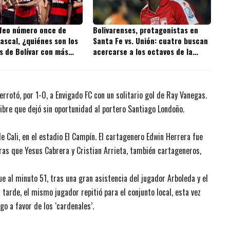
ofeo número once de
Bolivarenses, protagonistas en
ascal, ¿quiénes son los
Santa Fe vs. Unión: cuatro buscan
s de Bolívar con más
acercarse a los octavos de la
 la historia?
Copa BetPlay
derrotó, por 1-0, a Envigado FC con un solitario gol de Ray Vanegas.
 libre que dejó sin oportunidad al portero Santiago Londoño.
e Cali, en el estadio El Campín. El cartagenero Edwin Herrera fue
tras que Yesus Cabrera y Cristian Arrieta, también cartageneros,
ue al minuto 51, tras una gran asistencia del jugador Arboleda y el
tarde, el mismo jugador repitió para el conjunto local, esta vez
go a favor de los ‘cardenales’.