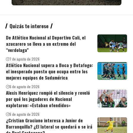
Quizás te interese
De Atlético Nacional al Deportivo Cali, el
azucarero se lleva a un extremo del
“verdolaga”
7 de agosto de 2026
Atlético Nacional supera a Boca y Botafogo:
el inesperado puesto que ocupa entre los
mejores equipos de Sudamérica
6 de agosto de 2026
Alexis Henríquez rompió el silencio y reveló
por qué los jugadores de Nacional
explotaron: «Estaban ofendidos»
6 de agosto de 2026
¿Cristian Graciano interesa a Junior de
Barranquilla? ¿El lateral se quedará o se irá
de Real Cartagena?