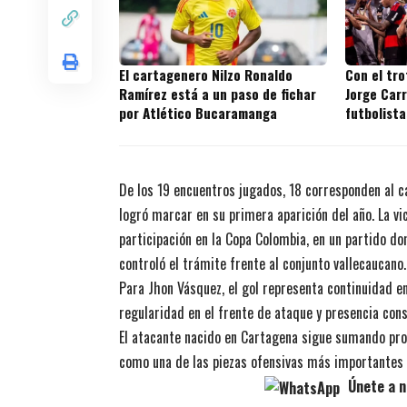
El cartagenero Nilzo Ronaldo
Con el tr
Ramírez está a un paso de fichar
Jorge Carr
por Atlético Bucaramanga
futbolista
títulos en
De los 19 encuentros jugados, 18 corresponden al ca
logró marcar en su primera aparición del año. La vi
participación en la Copa Colombia, en un partido d
controló el trámite frente al conjunto vallecaucano.
Para Jhon Vásquez, el gol representa continuidad 
regularidad en el frente de ataque y presencia cons
El atacante nacido en Cartagena sigue sumando pro
como una de las piezas ofensivas más importantes 
Únete a n