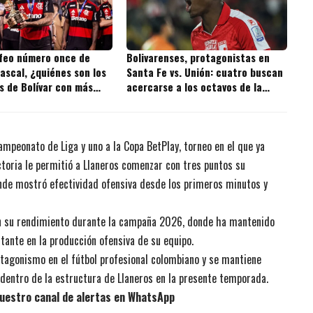
ofeo número once de
Bolivarenses, protagonistas en
ascal, ¿quiénes son los
Santa Fe vs. Unión: cuatro buscan
s de Bolívar con más
acercarse a los octavos de la
 la historia?
Copa BetPlay
mpeonato de Liga y uno a la Copa BetPlay, torneo en el que ya
ctoria le permitió a Llaneros comenzar con tres puntos su
onde mostró efectividad ofensiva desde los primeros minutos y
en su rendimiento durante la campaña 2026, donde ha mantenido
tante en la producción ofensiva de su equipo.
tagonismo en el fútbol profesional colombiano y se mantiene
dentro de la estructura de Llaneros en la presente temporada.
uestro canal de alertas en WhatsApp