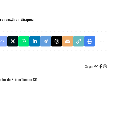
arenses
Jhon Vásquez
ook
Seguir
actor de PrimerTiempo.CO.