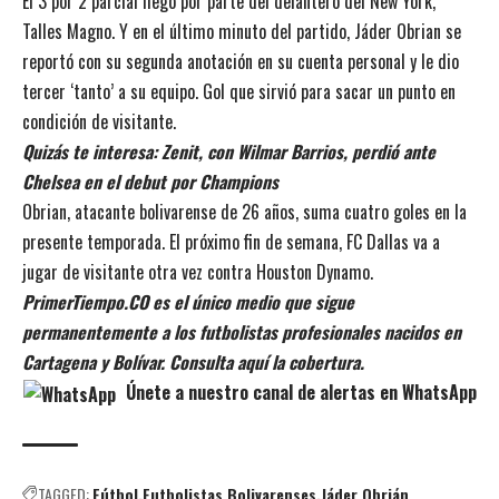
El 3 por 2 parcial llegó por parte del delantero del New York,
Talles Magno. Y en el último minuto del partido, Jáder Obrian se
reportó con su segunda anotación en su cuenta personal y le dio
tercer ‘tanto’ a su equipo. Gol que sirvió para sacar un punto en
condición de visitante.
Quizás
te interesa:
Zenit, con Wilmar Barrios, perdió ante
Chelsea en el debut por Champions
Obrian, atacante bolivarense de 26 años, suma cuatro goles en la
presente temporada. El próximo fin de semana, FC Dallas va a
jugar de visitante otra vez contra Houston Dynamo.
PrimerTiempo.CO es el único medio que sigue
permanentemente a los futbolistas profesionales nacidos en
Cartagena y Bolívar. Consulta aquí la cobertura.
Únete a nuestro canal de alertas en WhatsApp
TAGGED:
Fútbol
Futbolistas Bolivarenses
Jáder Obrián